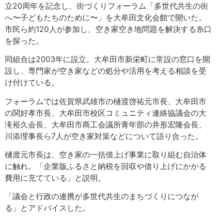
立20周年を記念し、街づくりフォーラム「多世代共生の街
へ〜子どもたちのために〜」を大牟田文化会館で開いた。
市民ら約120人が参加し、空き家空き地問題を解決する糸口
を探った。
同組合は2003年に設立。大牟田市新栄町に常設の窓口を開
設し、専門家が空き家などの処分や活用を考える相談を受
け付けている。
フォーラムでは佐賀県武雄市の樋渡啓祐元市長、大牟田市
の関好孝市長、大牟田市校区コミュニティ連絡協議会の大
滝裕久会長、大牟田市商工会議所青年部の井形宏隆会長、
川添理事長ら7人が空き家対策などについて語り合った。
樋渡元市長は、空き家の一括借上げ事業に取り組む自治体
に触れ。「企業版ふるさと納税を回収や借り上げにかかる
費用に充てている」と説明。
「議会と行政の連携が多世代共生のまちづくりにつなが
る」とアドバイスした。