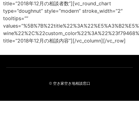
title=”2018年12月の相談者数”][vc_round_chart
type=”doughnut” style=”modern” stroke_width=”2″
tooltips=””
values=”%5B%7B%22title%22%3A%22%E5%A3%B2%E
wine%22%2C%22custom_color%22%3A%22%23f79468
title=”2018年12月の相談内容”][/vc_column][/vc_row]
© 空き家空き地相談窓口